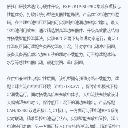
依托自研技术迭代与硬件升级，FSF-2K1P-BL-PRO集成多项核心
性能优势，打破传统小型逆变器性能局限。产品优化电池供电逻
辑，在合理电池电压区间内可实现纯电池满功率稳定输出，最大
化电池利用效率；通过精选耐高温功率器件、升级高效散热结构
并搭载智能控温算法，实现40℃环境下持续满功率运行，宽泛工
作温度区间可适配各类恶劣温度工况。针对家电启动冲击问题，
设备具备两倍额定功率五秒的瞬时带载能力，可平稳适配冰箱、
水泵等感性电器启动，规避跳闸、重启问题。
在供电兼容性与稳定性层面，该机型拥有强劲旁路带载能力，适
配全球主流市电电压环境（市电>133.3V），保障市电模式下稳
定满载运行。同时搭载高倍率充放电体系，大电流快充快放设计
大幅缩短充电时长，保障低压工况下的满功率输出。产品标配
CAN/RS485双通讯接口与CT接口，一方面可与锂电池BMS系统
实时联动，精准监控电池运行状态，实现智能充放电管控，延长
电池使用寿命；另一方面可接入CT支持防逆流功能，精准管控电