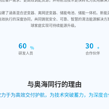
0
1
构建了涵盖混合逆变器、离网逆变器、储能电池、储能一体机、新能
2
0
高效执行的深度协同，共同铸就安全、可靠、智慧的清洁能源解决方
3
0
球家庭实现可持续能源升级。
4
1
5
0
2
0
6
0
3
0
%
+
7
1
4
1
研发人员
合作伙伴
8
2
5
2
9
3
6
3
4
7
4
5
8
5
与奥海同行的理由
6
9
6
7
7
致力于为高效交付护航，为技术突破蓄力，为深度合
8
8
9
9