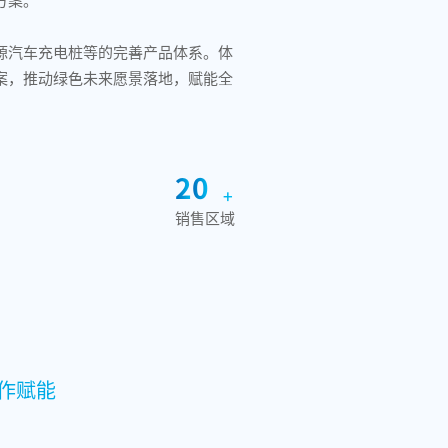
源汽车充电桩等的完善产品体系。体
案，推动绿色未来愿景落地，赋能全
0
0
1
0
2
0
+
3
1
销售区域
4
2
5
3
6
4
7
5
8
6
9
7
作赋能
8
9