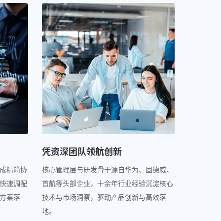
凭资深团队领航创新
成精简协
核心管理层与研发骨干源自华为、固德威、
快速调配
首航等头部企业，十余年行业经验沉淀核心
方案落
技术与市场洞察，驱动产品创新与高效落
地。