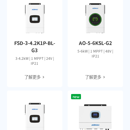
FSD-3-4.2K1P-BL-
AO-5-6KSL-G2
G3
5-6kW | 1 MPPT | 48V |
IP21
3-4.2kW | 1 MPPT | 24V |
IP21
了解更多
了解更多
new