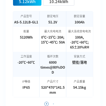
5.12kWh
10.24kWh
产品型号
额定电压
额定容量
产
AS-5.12LB-GL1
51.2V
100Ah
AS-10
能量
最大充电电流
最大连续放电电流
5120Wh
0℃~15℃: 20A;
100A,
10
15℃~45℃: 50A
-20℃~60℃;
65±20%RH
工作温度
循环次数
安装方式
工
-20℃~60℃
6000
壁挂/落地
-20
times@80%DO
D
IP等级
产品尺寸
产品重量
I
IP65
520*470*141.5
54.15kg
mm