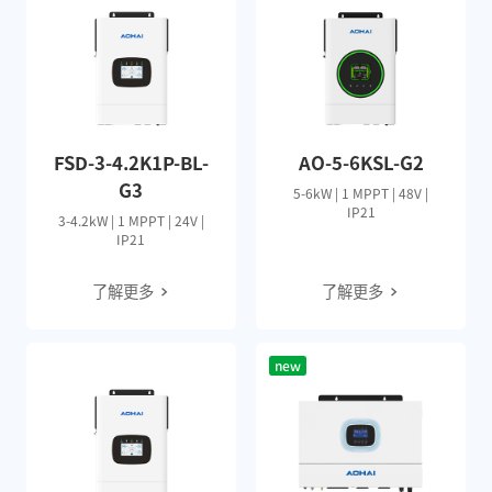
FSD-3-4.2K1P-BL-
AO-5-6KSL-G2
G3
5-6kW | 1 MPPT | 48V |
IP21
3-4.2kW | 1 MPPT | 24V |
IP21
了解更多
了解更多
new