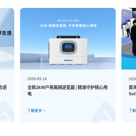
2026-05-14
202
合逆
全新2kW户用离网逆变器 | 精准守护核心用
奥
电
So
了解更多
了