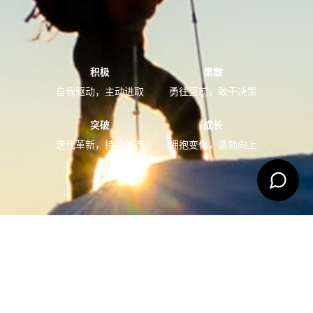
积极
正确
果敢
务实
开始对话
自我驱动，主动进取
坚持规范，笃行致远
勇往直前，敢于决策
实事求是，知行合一
突破
坦诚
成长
向善
迭代革新，持续创造
坦率做事，诚信待人
拥抱变化，蓬勃向上
于人有益，与人为善
@