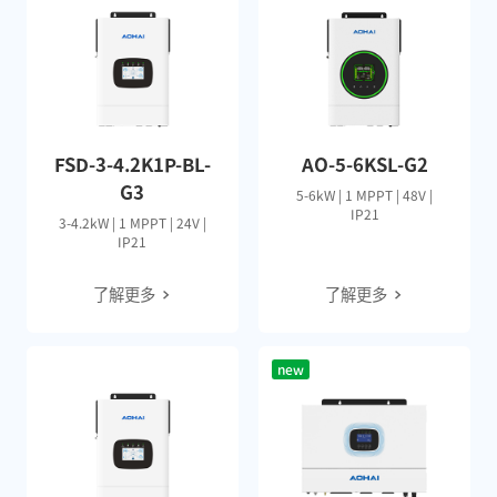
FSD-3-4.2K1P-BL-
AO-5-6KSL-G2
G3
5-6kW | 1 MPPT | 48V |
IP21
3-4.2kW | 1 MPPT | 24V |
IP21
了解更多
了解更多
new