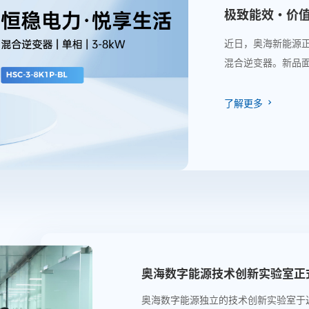
极致能效·价
器
近日，奥海新能源正式发
混合逆变器。新品
三代碳化硅（SiC
大核心优势，在提
了解更多
静、更轻便的使用
易运维的一体化储
奥海数字能源技术创新实验室正
新基石
奥海数字能源独立的技术创新实验室于