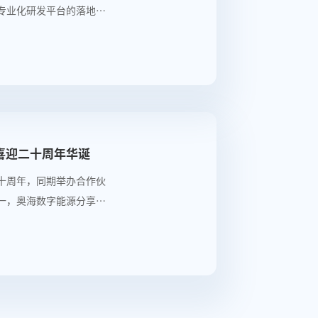
专业化研发平台的落地，
的坚定决心，更标志着其
适配等领域的研发能力迈
痛点、孵化高品质绿色能
技喜迎二十周年华诞
二十周年，同期举办合作伙
一，奥海数字能源分享储
行业与用户，共启发展新