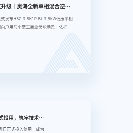
值升级｜奥海全新单相混合逆变
布HSC-3-8K1P-BL 3-8kW低压单相
面向户用与小型工商业储能场景，依托第
）半导体技术、超高光伏超配、无感供电三
升系统发电收益的同时，实现更稳、更
体验，为分布式储能用户提供高性价比、
能解决方案。
式投用，筑牢技术创
近日正式投入使用，成为