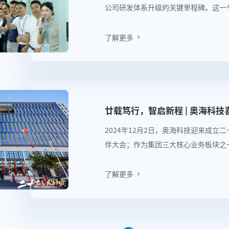
公司研发体系升级的关键里程碑。这一
不仅彰显了奥海聚焦储能核心技术突破
在高效能源转换、智能控制、极端环境
了解更多
入系统化、精细化新阶段，为破解行业
源解决方案提供了坚实支撑。
廿载笃行，智启新程 | 奥海科
2024年12月2日，奥海科技迎来成立
伴大会；作为集团三大核心业务板块之
能市场洞察，表态将以双创新驱动赋能
篇。
了解更多