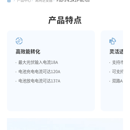
产品中心
离网逆变器
FSD-3-4.2K1P-BL-G3
产品特点
高效能转化
灵活适配
最大光伏输入电流18A
支持市电
电池充电电流可达120A
可支持9
电池放电电流可达137A
双路AC