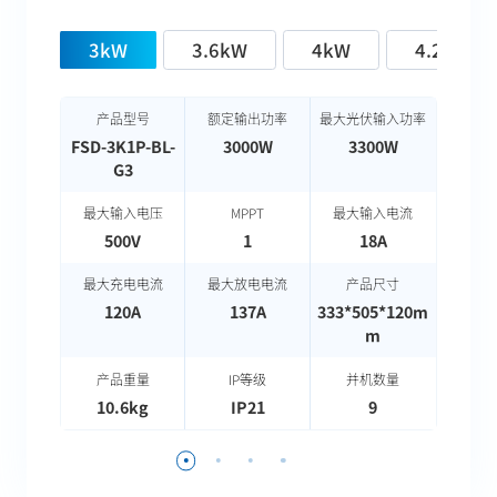
3kW
3.6kW
4kW
4.2kW
产品型号
额定输出功率
最大光伏输入功率
产
FSD-3K1P-BL-
3000W
3300W
FSD-3
G3
最大输入电压
MPPT
最大输入电流
最大
500V
1
18A
最大充电电流
最大放电电流
产品尺寸
最大
120A
137A
333*505*120m
m
产品重量
IP等级
并机数量
产
10.6kg
IP21
9
1